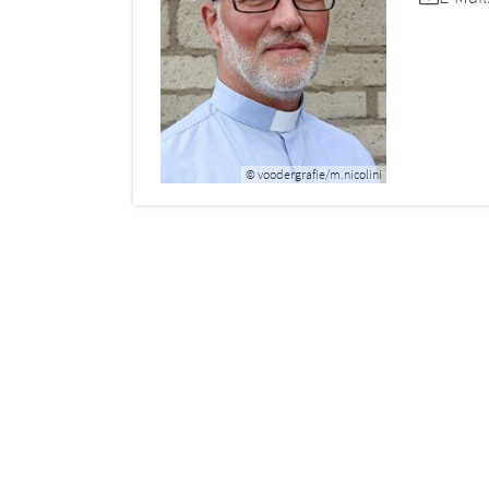
© voodergrafie/m.nicolini