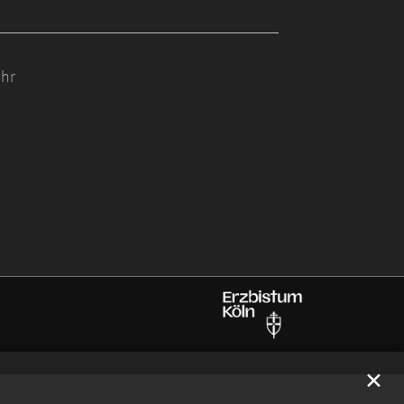
Uhr
✕