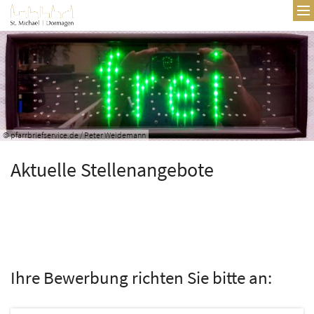
Zum Inhalt springen
© pfarrbriefservice.de / Peter Weidemann
Aktuelle Stellenangebote
Ihre Bewerbung richten Sie bitte an: