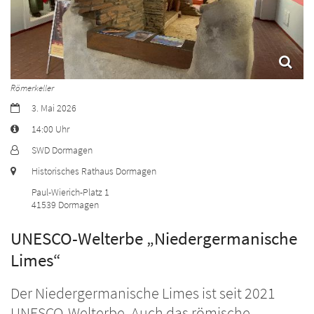
Römerkeller
Datum:
3. Mai 2026
Art bzw. Nummer:
14:00 Uhr
Von:
SWD Dormagen
Ort:
Historisches Rathaus Dormagen
Paul-Wierich-Platz 1
41539
Dormagen
UNESCO-Welterbe „Niedergermanische
Limes“
Der Niedergermanische Limes ist seit 2021
UNESCO-Welterbe. Auch das römische