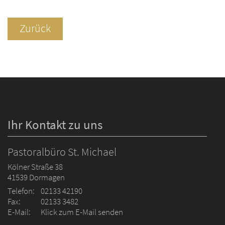
Zurück
Ihr Kontakt zu uns
Pastoralbüro St. Michael
Kölner Straße 38
41539
Dormagen
Telefon:
02133 42190
Fax:
02133 3482
E-Mail:
Klick zum E-Mail senden