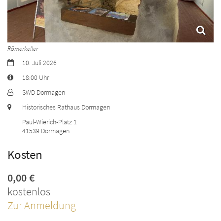
Römerkeller
Datum:
10. Juli 2026
Art bzw. Nummer:
18:00 Uhr
Von:
SWD Dormagen
Ort:
Historisches Rathaus Dormagen
Paul-Wierich-Platz 1
41539
Dormagen
Kosten
0,00 €
kostenlos
Zur Anmeldung