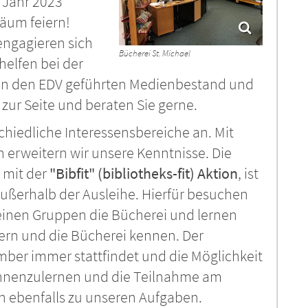
 Jahr 2023
läum feiern!
engagieren sich
Bücherei St. Michael
helfen bei der
en den EDV geführten Medienbestand und
zur Seite und beraten Sie gerne.
chiedliche Interessensbereiche an. Mit
 erweitern wir unsere Kenntnisse. Die
 mit der
"Bibfit" (bibliotheks-fit) Aktion
, ist
außerhalb der Ausleihe. Hierfür besuchen
leinen Gruppen die Bücherei und lernen
ern und die Bücherei kennen. Der
mber immer stattfindet und die Möglichkeit
ennenzulernen und die Teilnahme am
n ebenfalls zu unseren Aufgaben.