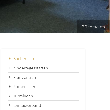
Büchereien
Büchereien
Kindertagesstätten
Pfarrzentren
Römerkeller
Turmladen
Caritasverband