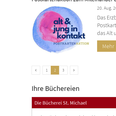
20. Aug. 
Das Erzb
Postkar
das Alt
Mehr
Vorherige Seite
Nächste Seite
1
2
3
Ihre Büchereien
Die Bücherei St. Michael