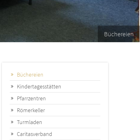
Büchereien
Büchereien
Kindertagesstätten
Pfarrzentren
Römerkeller
Turmladen
Caritasverband