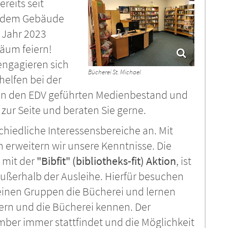
reits seit
n dem Gebäude
 Jahr 2023
läum feiern!
engagieren sich
Bücherei St. Michael
helfen bei der
en den EDV geführten Medienbestand und
zur Seite und beraten Sie gerne.
chiedliche Interessensbereiche an. Mit
 erweitern wir unsere Kenntnisse. Die
 mit der
"Bibfit" (bibliotheks-fit) Aktion
, ist
außerhalb der Ausleihe. Hierfür besuchen
leinen Gruppen die Bücherei und lernen
ern und die Bücherei kennen. Der
mber immer stattfindet und die Möglichkeit