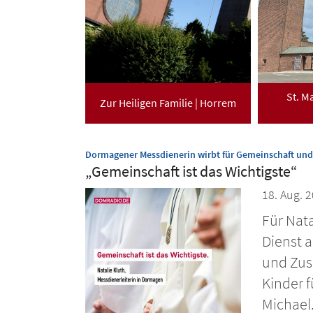
St. M
Zur Heiligen Familie | Horrem
Dormagener Messdienerin wirbt für Gemeinschaft un
„Gemeinschaft ist das Wichtigste“
18. Aug. 
Für Nata
Dienst a
und Zus
Kinder f
Michael