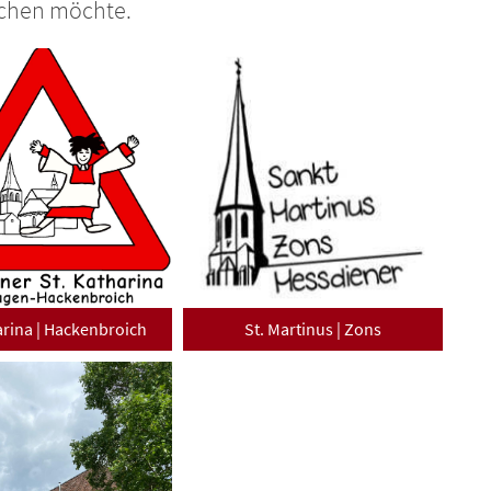
achen möchte.
arina | Hackenbroich
St. Martinus | Zons