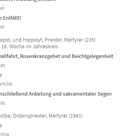
el
 Entfällt!
el
026
apst, und Hippolyt, Priester, Märtyrer (235)
 19. Woche im Jahreskreis
llfahrt, Rosenkranzgebet und Beichtgelegenheit
eas
e
amilie
anschließend Anbetung und sakramentaler Segen
eas
026
Kolbe, Ordenspriester, Märtyrer (1941)
e
arina