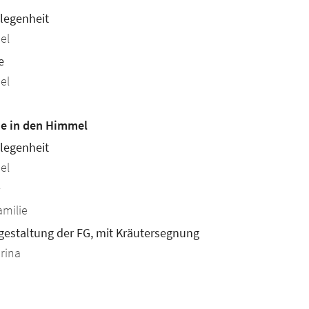
legenheit
el
e
el
026
e in den Himmel
legenheit
el
amilie
gestaltung der FG, mit Kräutersegnung
arina
026