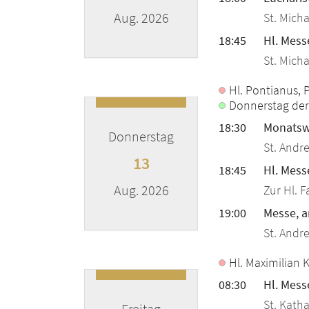
Aug. 2026
St. Micha
18:45
Hl. Messe
St. Micha
???msg.page.sr.date??? 12. August 2
Hl. Pontianus, P
Donnerstag der
18:30
Monatswa
Donnerstag
St. Andr
13
18:45
Hl. Mess
Aug. 2026
Zur Hl. F
19:00
Messe, 
St. Andr
???msg.page.sr.date??? 13. August 2
Hl. Maximilian 
08:30
Hl. Mess
St. Kath
Freitag