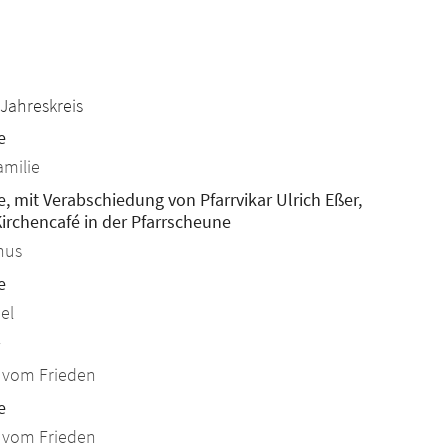
26
Jahreskreis
e
amilie
e, mit Verabschiedung von Pfarrvikar Ulrich Eßer,
Kirchencafé in der Pfarrscheune
nus
e
el
26
a vom Frieden
e
a vom Frieden