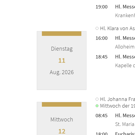
19:00
Hl. Mess
Kranken
Hl. Klara von A
16:00
Hl. Mess
Alloheim
Dienstag
18:45
Hl. Mess
11
Kapelle 
Aug. 2026
???msg.page.sr.date??? 11. August 2
Hl. Johanna Fr
Mittwoch der 1
08:45
Hl. Mess
Mittwoch
St. Mari
12
18:00
Eucharis