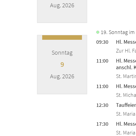
Aug. 2026
???msg.page.sr.date??? 8. August 20
19. Sonntag im 
09:30
Hl. Mess
Zur Hl. F
Sonntag
11:00
Hl. Mess
9
anschl. 
Aug. 2026
St. Marti
11:00
Hl. Mess
St. Micha
???msg.page.sr.date??? 9. August 20
12:30
Tauffeier
St. Mari
17:30
Hl. Mess
St. Mari