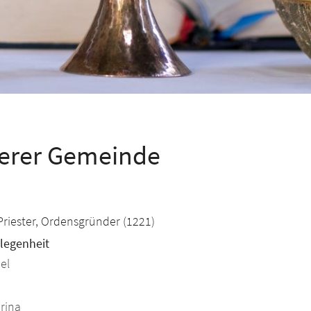
serer Gemeinde
Priester, Ordensgründer (1221)
legenheit
el
arina