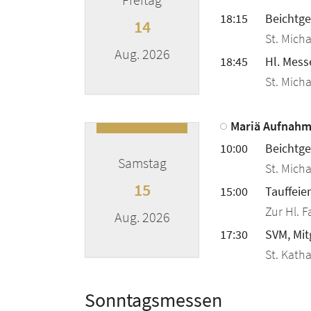
18:15
Beichtge
14
St. Micha
Aug. 2026
18:45
Hl. Mess
St. Micha
???msg.page.sr.date??? 14. August 2
Mariä Aufnahm
10:00
Beichtge
Samstag
St. Micha
15
15:00
Tauffeier
Zur Hl. F
Aug. 2026
17:30
SVM, Mit
St. Kath
???msg.page.sr.date??? 15. August 2
Sonntagsmessen