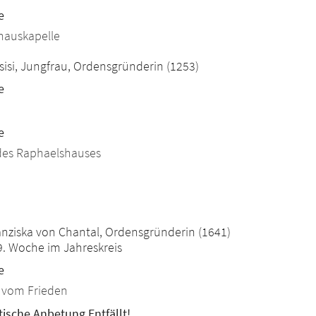
e
hauskapelle
ssisi, Jungfrau, Ordensgründerin (1253)
e
e
des Raphaelshauses
026
anziska von Chantal, Ordensgründerin (1641)
9. Woche im Jahreskreis
e
a vom Frieden
tische Anbetung Entfällt!