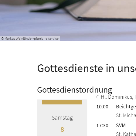
© Markus Weinländer/pfarrbriefservice
Gottesdienste in un
Gottesdienstordnung
Hl. Dominikus, 
10:00
Beichtge
St. Micha
Samstag
17:30
SVM
8
St. Kath