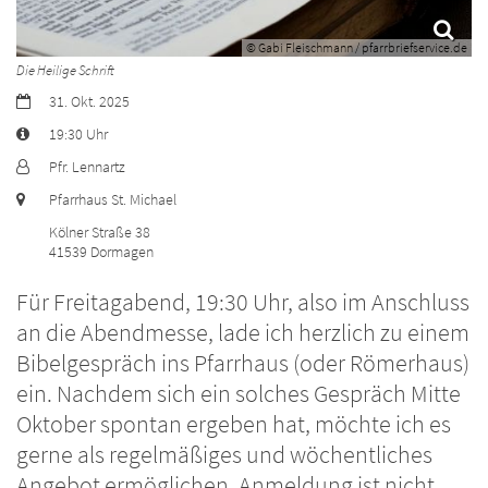
© Gabi Fleischmann / pfarrbriefservice.de
Die Heilige Schrift
Datum:
31. Okt. 2025
Art bzw. Nummer:
19:30 Uhr
Von:
Pfr. Lennartz
Ort:
Pfarrhaus St. Michael
Kölner Straße 38
41539
Dormagen
Für Freitagabend, 19:30 Uhr, also im Anschluss
an die Abendmesse, lade ich herzlich zu einem
Bibelgespräch ins Pfarrhaus (oder Römerhaus)
ein. Nachdem sich ein solches Gespräch Mitte
Oktober spontan ergeben hat, möchte ich es
gerne als regelmäßiges und wöchentliches
Angebot ermöglichen. Anmeldung ist nicht