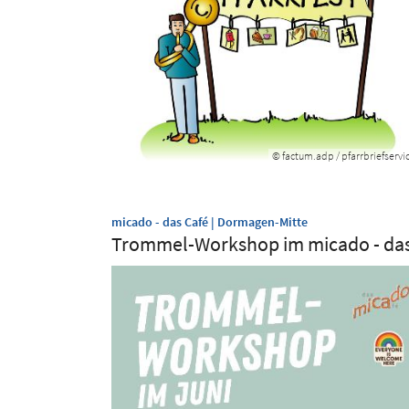
© factum.adp / pfarrbriefservi
:
micado - das Café | Dormagen-Mitte
Trommel-Workshop im micado - das