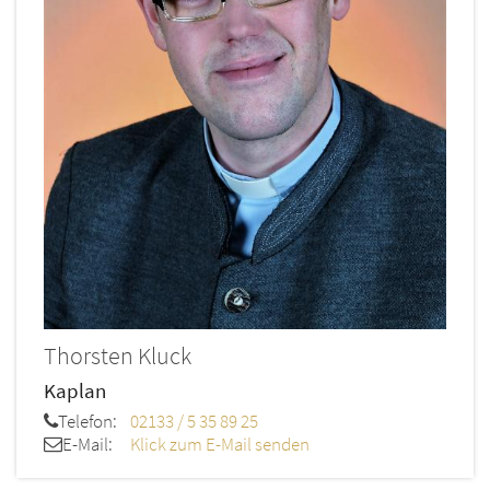
Thorsten
Kluck
Kaplan
Telefon:
02133 / 5 35 89 25
E-Mail:
Klick zum E-Mail senden