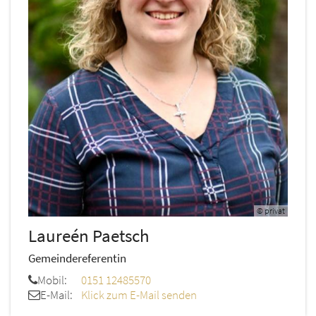
© privat
Laureén
Paetsch
Gemeindereferentin
Mobil:
0151 12485570
E-Mail:
Klick zum E-Mail senden