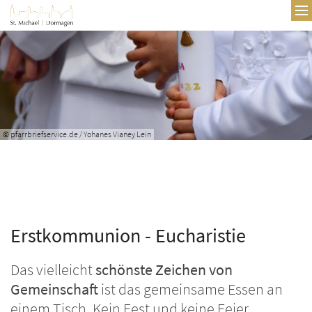
Zum Inhalt springen
© pfarrbriefservice.de / Yohanes Vianey Lein
Erstkommunion - Eucharistie
Das vielleicht
schönste Zeichen von
Gemeinschaft
ist das gemeinsame Essen an
einem Tisch. Kein Fest und keine Feier