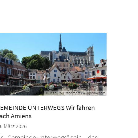
© Jean-Pol Grandmont / wikipedia.com
EMEINDE UNTERWEGS Wir fahren
ach Amiens
9. März 2026
ls „Gemeinde unterwegs“ sein – das