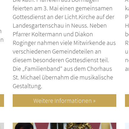
feierten am 3. Mai einen gemeinsamen
k
Gottesdienst an der Licht.Kirche auf der
P
Landesgartenschau in Neuss. Neben
H
n
Pfarrer Koltermann und Diakon
b
en
Roginger nahmen viele Mitwirkende aus
R
verschiedenen Gemeindeteilen an
u
diesem besonderen Gottesdienst teil.
n
Die „Familienband“ aus dem Chorhaus
a
St. Michael übernahm die musikalische
Gestaltung.
Weitere Informationen »