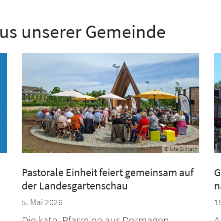
aus unserer Gemeinde
© Ute Gillrath
Pastorale Einheit feiert gemeinsam auf
G
der Landesgartenschau
n
5. Mai 2026
1
Die kath. Pfarreien aus Dormagen
A