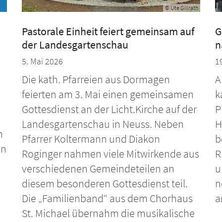
© Ute Gillrath
Pastorale Einheit feiert gemeinsam auf
G
der Landesgartenschau
n
5. Mai 2026
1
Die kath. Pfarreien aus Dormagen
A
feierten am 3. Mai einen gemeinsamen
k
Gottesdienst an der Licht.Kirche auf der
P
Landesgartenschau in Neuss. Neben
H
n
Pfarrer Koltermann und Diakon
b
en
Roginger nahmen viele Mitwirkende aus
R
verschiedenen Gemeindeteilen an
u
diesem besonderen Gottesdienst teil.
n
Die „Familienband“ aus dem Chorhaus
a
St. Michael übernahm die musikalische