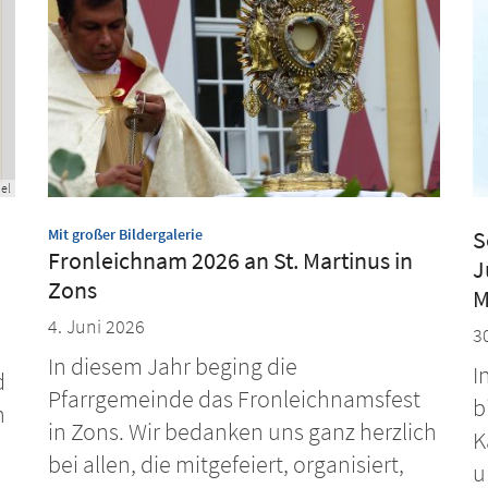
ael
:
Mit großer Bildergalerie
S
Fronleichnam 2026 an St. Martinus in
J
Zons
M
4. Juni 2026
3
In diesem Jahr beging die
I
d
Pfarrgemeinde das Fronleichnamsfest
b
n
in Zons. Wir bedanken uns ganz herzlich
K
bei allen, die mitgefeiert, organisiert,
u