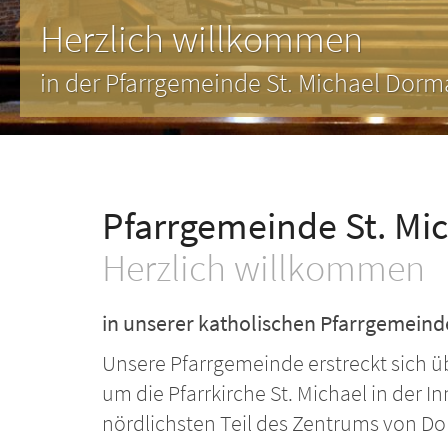
Zur Heiligen Familie | 
n Schnell
Pfarrgemeinde St. M
Herzlich willkommen
in unserer katholischen Pfarrgemeind
Unsere Pfarrgemeinde erstreckt sich ü
um die Pfarrkirche St. Michael in der 
nördlichsten Teil des Zentrums von Dor