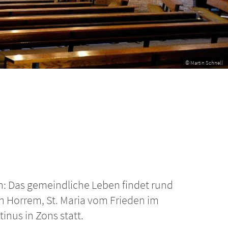
© Fri
n: Das gemeindliche Leben findet rund
in Horrem, St. Maria vom Frieden im
inus in Zons statt.