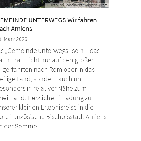
© Jean-Pol Grandmont / wikipedia.com
EMEINDE UNTERWEGS Wir fahren
ach Amiens
9. März 2026
ls „Gemeinde unterwegs“ sein – das
ann man nicht nur auf den großen
ilgerfahrten nach Rom oder in das
eilige Land, sondern auch und
esonders in relativer Nähe zum
heinland. Herzliche Einladung zu
nserer kleinen Erlebnisreise in die
ordfranzösische Bischofsstadt Amiens
n der Somme.