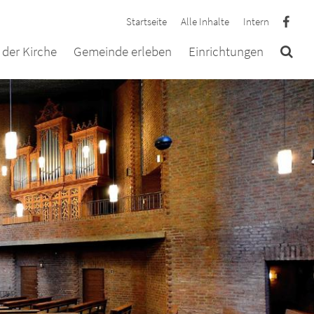
Startseite
Alle Inhalte
Intern
der Kirche
Gemeinde erleben
Einrichtungen