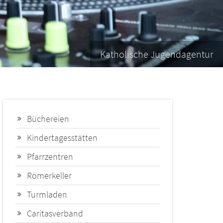
Katholische Jugendagentur
Büchereien
Kindertagesstätten
Pfarrzentren
Römerkeller
Turmladen
Caritasverband