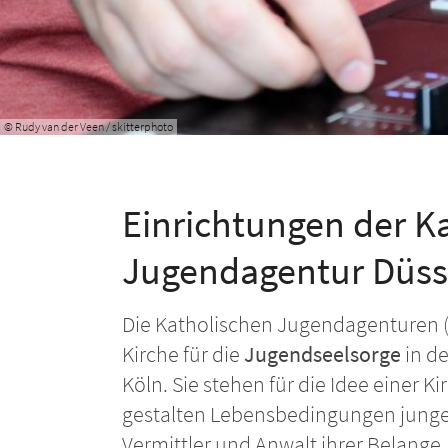
© Rudy van der Veen / skitterphoto
Einrichtungen der K
Jugendagentur Düss
Die Katholischen Jugendagenturen (
Kirche für die
Jugendseelsorge
in d
Köln. Sie stehen für die Idee einer 
gestalten Lebensbedingungen junger
Vermittler und Anwalt ihrer Belange.