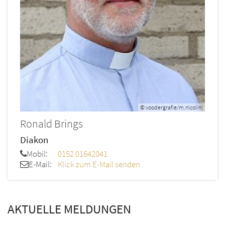
© voodergrafie/m.nicolini
Ronald
Brings
Diakon
Mobil:
0152 01642041
E-Mail:
Klick zum E-Mail senden
AKTUELLE MELDUNGEN